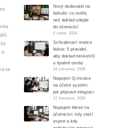
Nový dodavatel na
ými
faktuře: co ověřit,
než doklad odejde
soba
do účetnictví
4 srpna, 2026
lit.
Schvalovací matice
ůže
faktur: 5 pravidel,
 o
aby doklad neskončil
u špatné osoby
24 července, 2026
ka se
Napojení Q.Invoice
na účetní systém:
jak připravit integraci
17 července, 2026
Napojení faktur na
účetnictví: kdy stačí
export a kdy
potřebujete integraci