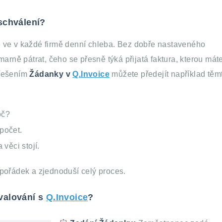
schválení?
 ve v každé firmě denní chleba. Bez dobře nastaveného
arně pátrat, čeho se přesně týká přijatá faktura, kterou mát
 řešením
Žádanky v
Q.Invoice
můžete předejít například těm
oč?
počet.
věci stojí.
pořádek a zjednoduší celý proces.
valování s
Q.Invoice
?