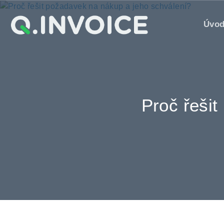
Úvo
Proč řeši