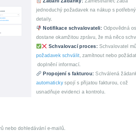
Zadání Žádanky:
Zaměstnanec zadá
jednoduchý požadavek na nákup s potřebn
detaily.
Notifikace schvalovateli:
Odpovědná o
dostane okamžitou zprávu, že má něco schvá
Schvalovací proces:
Schvalovatel m
požadavek schválit
, zamítnout nebo požádat
doplnění informací.
Propojení s fakturou:
Schválená žádan
automaticky
spojí s přijatou fakturou, což
usnadňuje evidenci a kontrolu.
rů nebo dohledávání e-mailů.