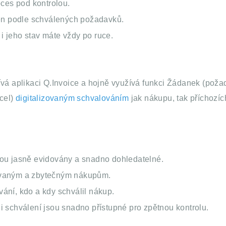
oces pod kontrolou.
jen podle schválených požadavků.
 jeho stav máte vždy po ruce.
ívá aplikaci Q.Invoice a hojně využívá funkci Žádanek (pož
xcel)
digitalizovaným schvalováním
jak nákupu, tak příchozíc
ou jasně evidovány a snadno dohledatelné.
vaným a zbytečným nákupům.
ání, kdo a kdy schválil nákup.
 schválení jsou snadno přístupné pro zpětnou kontrolu.