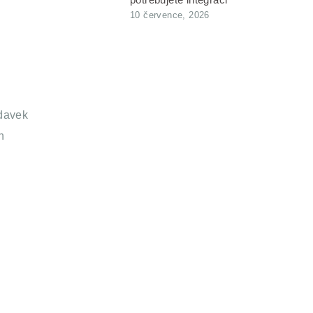
10 července, 2026
adavek
h