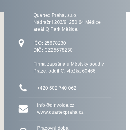
Quartex Praha, s.r.o.
Nádražní 203/9, 250 64 Měšice
areál Q Park Měšice.
IČO: 25678230
DIČ: CZ25678230
Firma zapsána u Městský soud v
Praze, oddíl C, vložka 60466
+420 602
740 062
info@qinvoice.cz
www.quartexpraha.cz
Pracovní doba