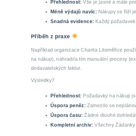
Přehlednost:
Vše je jasné a máte pr
Méně výdajů navíc:
Nákupy se řídí 
Snadná evidence:
Každý požadavek i
Příběh z praxe
Například organizace Charita Litoměřice použ
na nákup), nahradila tím manuální procesy (e
dodavatelských faktur.
Výsledky?
Přehlednost:
Požadavky na nákup js
Úspora peněz:
Zamezilo se nepláno
Úspora času:
Žádné dlouhé dohledáv
Kompletní archiv:
Všechny Žádanky i