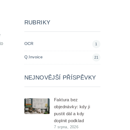
RUBRIKY
e
to
OCR
1
Q.Invoice
21
NEJNOVĚJŠÍ PŘÍSPĚVKY
Faktura bez
objednávky: kdy ji
pustit dál a kdy
doplnit podklad
7 srpna, 2026